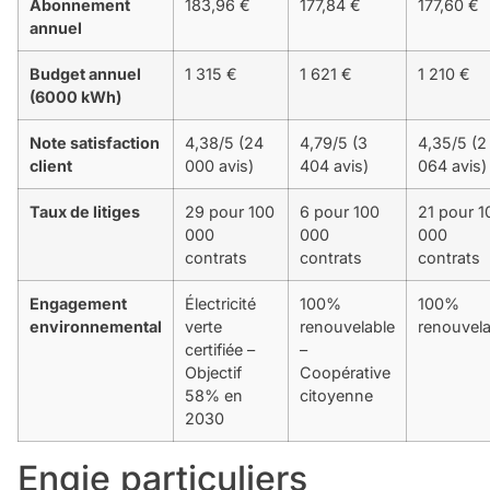
Abonnement
183,96 €
177,84 €
177,60 €
annuel
Budget annuel
1 315 €
1 621 €
1 210 €
(6000 kWh)
Note satisfaction
4,38/5 (24
4,79/5 (3
4,35/5 (2
client
000 avis)
404 avis)
064 avis)
Taux de litiges
29 pour 100
6 pour 100
21 pour 1
000
000
000
contrats
contrats
contrats
Engagement
Électricité
100%
100%
environnemental
verte
renouvelable
renouvela
certifiée –
–
Objectif
Coopérative
58% en
citoyenne
2030
Engie particuliers